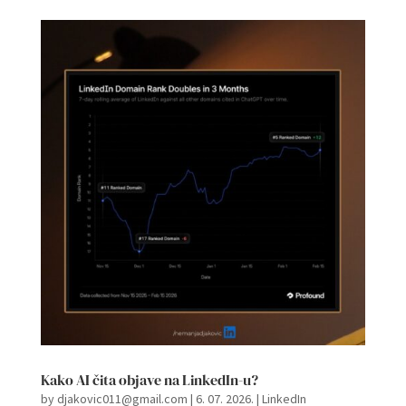
Kako AI čita objave na LinkedIn-u?
by
djakovic011@gmail.com
|
6. 07. 2026.
|
LinkedIn