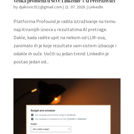
Velika promena u SEO: Linkedin® i AI Pretraživači
by
djakovic011@gmail.com
|
21. 07. 2026.
|
LinkedIn
Platforma Profound je radila istraživanje na temu
najcitiranijih izvora u rezultatima AI pretrage.
Dakle, kada radite upit na nekom od LLM-ova,
zanimalo ih je koje rezultate vam sistem izbacuje i
odakle ih vuče. Uočili su jedan trend: LinkedIn je
postao jedan od...