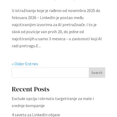
U istraživanju koje je rađeno od novembra 2025 do
februara 2026 – LinkedIn je postao među
najcitiranijim izvorima za AI pretraživače. I to je
skok od pozicije van prvih 20, do jedne od
najcitiranijih u samo 3 meseca – u zavisnosti koji AI
radi pretragu.E...
« Older Entries
Search
Recent Posts
Exclude opcija i obrnuto targetiranje za male i
srednje kompanije
4 saveta za LinkedIn objave