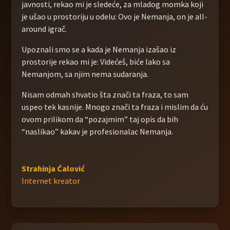
javnosti, rekao mi je sledeće, za mladog momka koji
je ušao u prostoriju u odelu: Ovo je Nemanja, on je all-
around igrač.
Upoznali smo se a kada je Nemanja izašao iz
prostorije rekao mi je: Videćeš, biće lako sa
Nemanjom, sa njim nema sudaranja.
Nisam odmah shvatio šta znači ta fraza, to sam
uspeo tek kasnije. Mnogo znači ta fraza i mislim da ću
ovom prilikom da “pozajmim” taj opis da bih
“naslikao” kakav je profesionalac Nemanja.
Strahinja Ćalović
Internet kreator