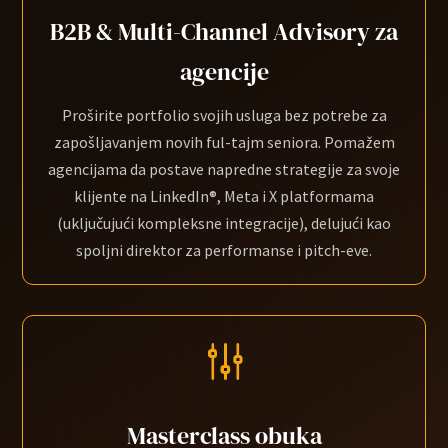
B2B & Multi-Channel Advisory za
agencije
Proširite portfolio svojih usluga bez potrebe za
zapošljavanjem novih ful-tajm seniora. Pomažem
agencijama da postave napredne strategije za svoje
klijente na LinkedIn
®
, Meta i X platformama
(uključujući kompleksne integracije), delujući kao
spoljni direktor za performanse i pitch-eve.
g
Masterclass obuka