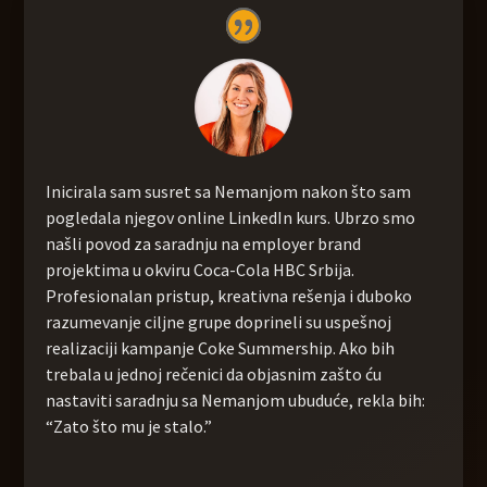
Inicirala sam susret sa Nemanjom nakon što sam
pogledala njegov online LinkedIn kurs. Ubrzo smo
našli povod za saradnju na employer brand
projektima u okviru Coca-Cola HBC Srbija.
Profesionalan pristup, kreativna rešenja i duboko
razumevanje ciljne grupe doprineli su uspešnoj
realizaciji kampanje Coke Summership. Ako bih
trebala u jednoj rečenici da objasnim zašto ću
nastaviti saradnju sa Nemanjom ubuduće, rekla bih:
“Zato što mu je stalo.”