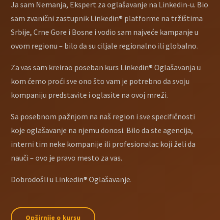
Ja sam Nemanja, Ekspert za oglašavanje na Linkedin-u. Bio
sam zvanični zastupnik Linkedin
®
platforme na tržištima
Srbije, Crne Gore i Bosne i vodio sam najveće kampanje u
ovom regionu – bilo da su ciljale regionalno ili globalno.
Za vas sam kreirao poseban kurs Linkedin
®
Oglašavanja u
kom ćemo proći sve ono što vam je potrebno da svoju
kompaniju predstavite i oglasite na ovoj mreži.
Sa posebnom pažnjom na naš region i sve specifičnosti
koje oglašavanje na njemu donosi. Bilo da ste agencija,
interni tim neke kompanije ili profesionalac koji želi da
nauči – ovo je pravo mesto za vas.
Dobrodošli u Linkedin
®
Oglašavanje.
Opširnije o kursu