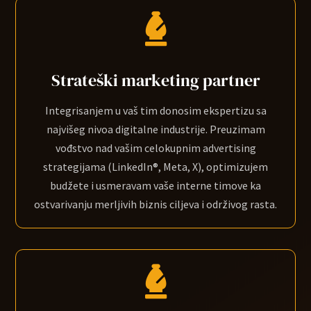

Strateški marketing partner
Integrisanjem u vaš tim donosim ekspertizu sa
najvišeg nivoa digitalne industrije. Preuzimam
vođstvo nad vašim celokupnim advertising
strategijama (LinkedIn
®
, Meta, X), optimizujem
budžete i usmeravam vaše interne timove ka
ostvarivanju merljivih biznis ciljeva i održivog rasta.
