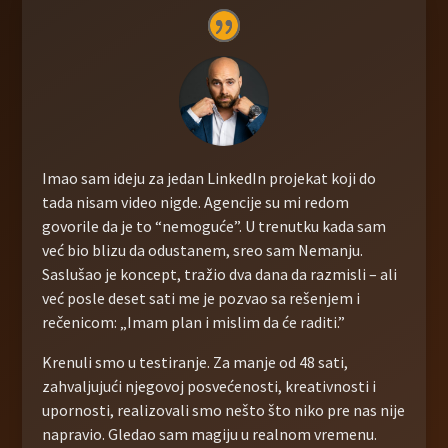
Imao sam ideju za jedan LinkedIn projekat koji do
tada nisam video nigde. Agencije su mi redom
govorile da je to “nemoguće”. U trenutku kada sam
već bio blizu da odustanem, sreo sam Nemanju.
Saslušao je koncept, tražio dva dana da razmisli – ali
već posle deset sati me je pozvao sa rešenjem i
rečenicom: „Imam plan i mislim da će raditi.”
Krenuli smo u testiranje. Za manje od 48 sati,
zahvaljujući njegovoj posvećenosti, kreativnosti i
upornosti, realizovali smo nešto što niko pre nas nije
napravio. Gledao sam magiju u realnom vremenu.