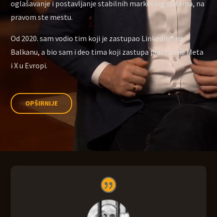
oglašavanje i postavljanje stabilnih marketing sistema, na
pravom ste mestu.
Od 2020. sam vodio tim koji je zastupao LinkedIn
®
na
Balkanu, a bio sam i deo tima koji zastupa platforme Meta
i X u Evropi.
OPŠIRNIJE