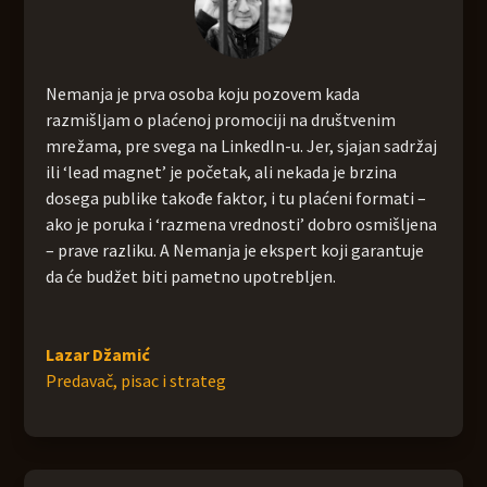
Nemanja je prva osoba koju pozovem kada
razmišljam o plaćenoj promociji na društvenim
mrežama, pre svega na LinkedIn-u. Jer, sjajan sadržaj
ili ‘lead magnet’ je početak, ali nekada je brzina
dosega publike takođe faktor, i tu plaćeni formati –
ako je poruka i ‘razmena vrednosti’ dobro osmišljena
– prave razliku. A Nemanja je ekspert koji garantuje
da će budžet biti pametno upotrebljen.
Lazar Džamić
Predavač, pisac i strateg