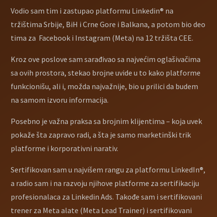
Vodio sam tim i zastupao platformu Linkedin
®
na
tržištima Srbije, BiH i Crne Gore i Balkana, a potom bio deo
tima za Facebook i Instagram (Meta) na 12 tržišta CEE.
Kroz ove poslove sam sarađivao sa najvećim oglašivačima
sa ovih prostora, stekao brojne uvide u to kako platforme
funkcionišu, ali i, možda najvažnije, bio u prilici da budem
na samom izvoru informacija.
Posebno je važna praksa sa brojnim klijentima – koja uvek
pokaže šta zapravo radi, a šta je samo marketinški trik
platforme i korporativni narativ.
Sertifikovan sam u najvišem rangu za platformu LinkedIn
®,
a radio sam i na razvoju njihove platforme za sertifikaciju
profesionalaca za Linkedin Ads. Takođe sam i sertifikovani
trener za Meta alate (Meta Lead Trainer) i sertifikovani