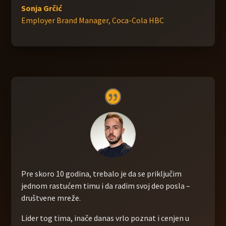
Sonja Grčić
Employer Brand Manager
,
Coca-Cola HBC
Pre skoro 10 godina, trebalo je da se priključim
jednom rastućem timu i da radim svoj deo posla –
društvene mreže.
Lider tog tima, inače danas vrlo poznat i cenjen u