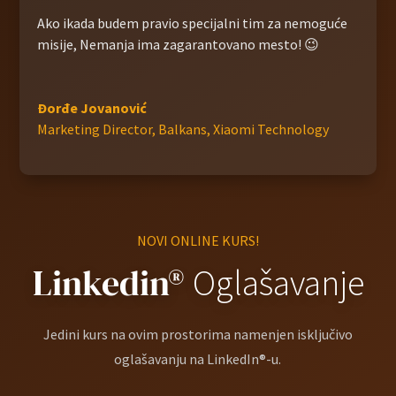
Ako ikada budem pravio specijalni tim za nemoguće
misije, Nemanja ima zagarantovano mesto! 😉
Đorđe Jovanović
Marketing Director, Balkans
,
Xiaomi Technology
NOVI ONLINE KURS!
Linkedin
®
Oglašavanje
Jedini kurs na ovim prostorima namenjen isključivo
oglašavanju na LinkedIn®-u.