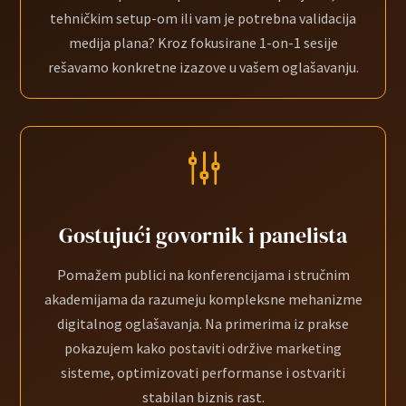
tehničkim setup-om ili vam je potrebna validacija
medija plana? Kroz fokusirane 1-on-1 sesije
rešavamo konkretne izazove u vašem oglašavanju.
g
Gostujući govornik i panelista
Pomažem publici na konferencijama i stručnim
akademijama da razumeju kompleksne mehanizme
digitalnog oglašavanja. Na primerima iz prakse
pokazujem kako postaviti održive marketing
sisteme, optimizovati performanse i ostvariti
stabilan biznis rast.