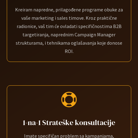
Kreiram napredne, prilagođene programe obuke za
vaše marketing i sales timove. Kroz praktične
radionice, vaš tim će ovladati specifičnostima B2B
targetiranja, naprednim Campaign Manager
strukturama, i tehnikama oglašavanja koje donose
ROI.

1-na-1 Strateške konsultacije
Imate specifičan problem sa kampanjama,