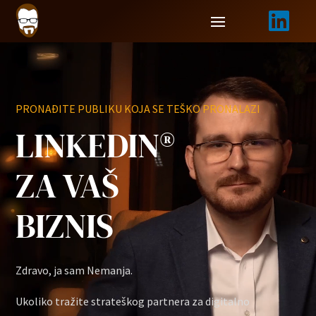

Video
Video
Player
Player
PRONAĐITE PUBLIKU KOJA SE TEŠKO PRONALAZI
LINKEDIN®
ZA VAŠ
BIZNIS
Zdravo, ja sam Nemanja.
Ukoliko tražite strateškog partnera za digitalno