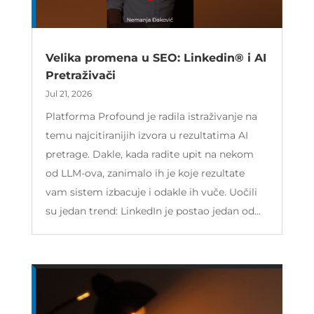
Velika promena u SEO: Linkedin® i AI
Pretraživači
Jul 21, 2026
Platforma Profound je radila istraživanje na
temu najcitiranijih izvora u rezultatima AI
pretrage. Dakle, kada radite upit na nekom
od LLM-ova, zanimalo ih je koje rezultate
vam sistem izbacuje i odakle ih vuče. Uočili
su jedan trend: LinkedIn je postao jedan od...