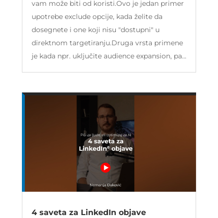
vam može biti od koristi.Ovo je jedan primer
upotrebe exclude opcije, kada želite da
dosegnete i one koji nisu "dostupni" u
direktnom targetiranju.Druga vrsta primene
je kada npr. uključite audience expansion, pa...
4 saveta za LinkedIn objave