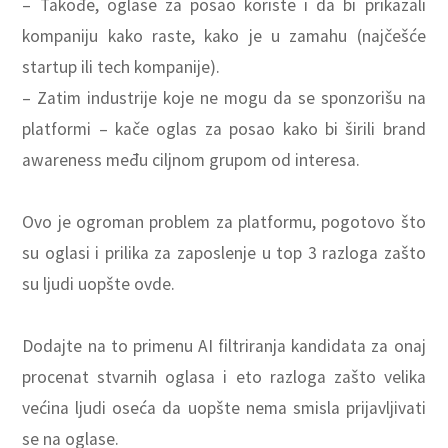
– Takođe, oglase za posao koriste i da bi prikazali
kompaniju kako raste, kako je u zamahu (najčešće
startup ili tech kompanije).
– Zatim industrije koje ne mogu da se sponzorišu na
platformi – kače oglas za posao kako bi širili brand
awareness među ciljnom grupom od interesa.
Ovo je ogroman problem za platformu, pogotovo što
su oglasi i prilika za zaposlenje u top 3 razloga zašto
su ljudi uopšte ovde.
Dodajte na to primenu AI filtriranja kandidata za onaj
procenat stvarnih oglasa i eto razloga zašto velika
većina ljudi oseća da uopšte nema smisla prijavljivati
se na oglase.