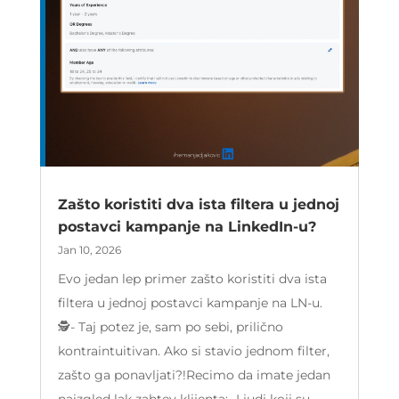
Zašto koristiti dva ista filtera u jednoj
postavci kampanje na LinkedIn-u?
Jan 10, 2026
Evo jedan lep primer zašto koristiti dva ista
filtera u jednoj postavci kampanje na LN-u.
🕵- Taj potez je, sam po sebi, prilično
kontraintuitivan. Ako si stavio jednom filter,
zašto ga ponavljati?!Recimo da imate jedan
naizgled lak zahtev klijenta:- Ljudi koji su...