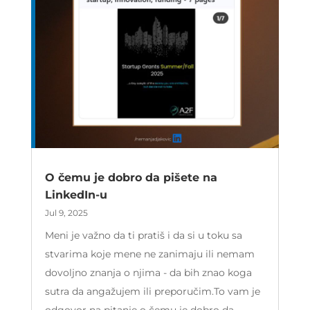
O čemu je dobro da pišete na
LinkedIn-u
Jul 9, 2025
Meni je važno da ti pratiš i da si u toku sa
stvarima koje mene ne zanimaju ili nemam
dovoljno znanja o njima - da bih znao koga
sutra da angažujem ili preporučim.To vam je
odgovor na pitanje o čemu je dobro da