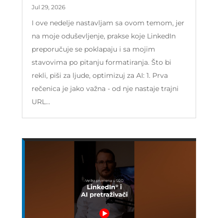
Jul 29, 2026
I ove nedelje nastavljam sa ovom temom, jer
na moje oduševljenje, prakse koje LinkedIn
preporučuje se poklapaju i sa mojim
stavovima po pitanju formatiranja. Što bi
rekli, piši za ljude, optimizuj za AI: 1. Prva
rečenica je jako važna - od nje nastaje trajni
URL...