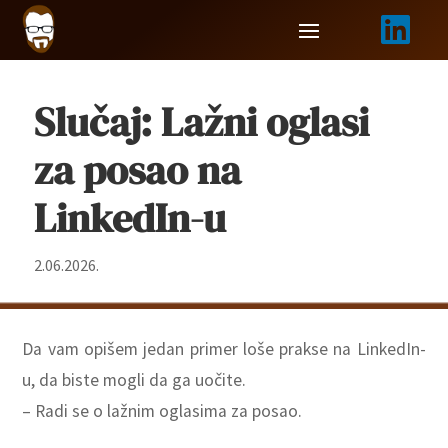

Slučaj: Lažni oglasi
za posao na
LinkedIn-u
2.06.2026.
Da vam opišem jedan primer loše prakse na LinkedIn-
u, da biste mogli da ga uočite.
– Radi se o lažnim oglasima za posao.