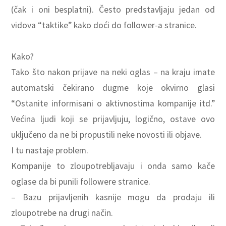
(čak i oni besplatni). Često predstavljaju jedan od
vidova “taktike” kako doći do follower-a stranice.
Kako?
Tako što nakon prijave na neki oglas – na kraju imate
automatski čekirano dugme koje okvirno glasi
“Ostanite informisani o aktivnostima kompanije itd.”
Većina ljudi koji se prijavljuju, logično, ostave ovo
uključeno da ne bi propustili neke novosti ili objave.
I tu nastaje problem.
Kompanije to zloupotrebljavaju i onda samo kače
oglase da bi punili followere stranice.
– Bazu prijavljenih kasnije mogu da prodaju ili
zloupotrebe na drugi način.