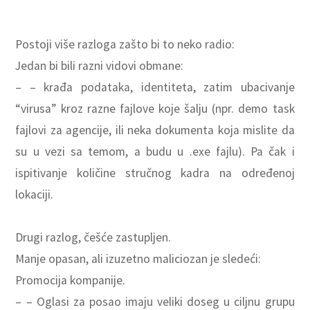
Postoji više razloga zašto bi to neko radio:
Jedan bi bili razni vidovi obmane:
– – krađa podataka, identiteta, zatim ubacivanje
“virusa” kroz razne fajlove koje šalju (npr. demo task
fajlovi za agencije, ili neka dokumenta koja mislite da
su u vezi sa temom, a budu u .exe fajlu). Pa čak i
ispitivanje količine stručnog kadra na određenoj
lokaciji.
Drugi razlog, češće zastupljen.
Manje opasan, ali izuzetno maliciozan je sledeći:
Promocija kompanije.
– – Oglasi za posao imaju veliki doseg u ciljnu grupu