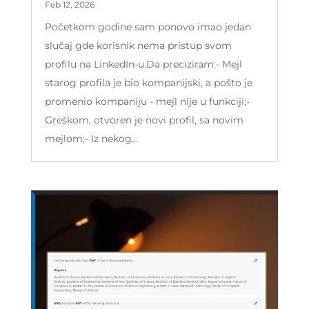
Feb 12, 2026
Početkom godine sam ponovo imao jedan
slučaj gde korisnik nema pristup svom
profilu na LinkedIn-u.Da preciziram:- Mejl
starog profila je bio kompanijski, a pošto je
promenio kompaniju - mejl nije u funkciji;-
Greškom, otvoren je novi profil, sa novim
mejlom;- Iz nekog...