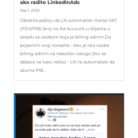
ako radite LinkedInAds
Sep 1, 2025
Obratite pažnju da LN automatski menja VAT
(PDV/PIB) broj na Ad Account-u klijenta u
skladu sa osobom koja je billing admin.Da
pojasnim ovaj nonsens:- Ako je ista osoba
billing admin na nekoliko naloga (što se
dešava ne tako retko) - LN će automatski da
ažurira PIB...