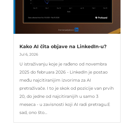
Kako AI čita objave na LinkedIn-u?
Jul 6, 2026
U istraživanju koje je rađeno od novembra
2025 do februara 2026 - LinkedIn je postao
među najcitiranijim izvorima za AI
pretraživače. I to je skok od pozicije van prvih
20, do jedne od najcitiranijih u samo 3
meseca - u zavisnosti koji AI radi pretragu.E
sad, ono što...