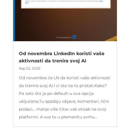
Od novembra LinkedIn koristi vaše
aktivnosti da trenira svoj AI
Sep 22, 2025
Od novembra će LN da koristi vaše aktivnosti
da trenira svoj AI.I vi ste na to pristali.Kako?
Pa zato što je po default-u ova opcija
uključena.Tu spadaju objave, komentari, lični
podaci... manje više čitav vaš otisak na ovoj
platformi. A sve to u plemenitu svrhu...